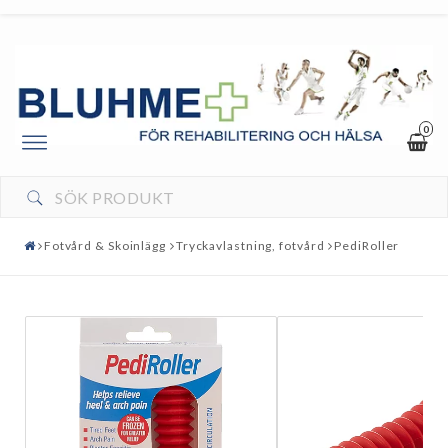
0
Toggle
navigation
Fotvård & Skoinlägg
Tryckavlastning, fotvård
PediRoller