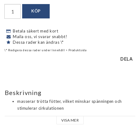
KÖP
Betala säkert med kort
Maila oss, vi svarar snabbt!
Dessa rader kan ändras \*
\* Redigera dessa rader under Innehåll > Produktsida
DELA
Beskrivning
masserar trötta fötter, vilket minskar spänningen och 
stimulerar cirkulationen
Kan användas som kallterapi genom kylning eller frysning 
VISA MER
före användning för att minska inflammation och smärta
Fotvårdsspecialist designad
Latexfri