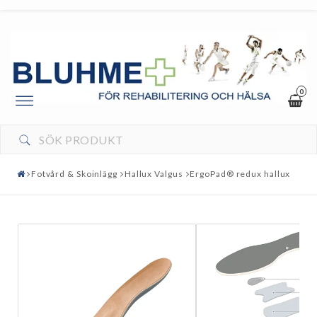
0
Toggle
navigation
Fotvård & Skoinlägg
Hallux Valgus
ErgoPad® redux hallux