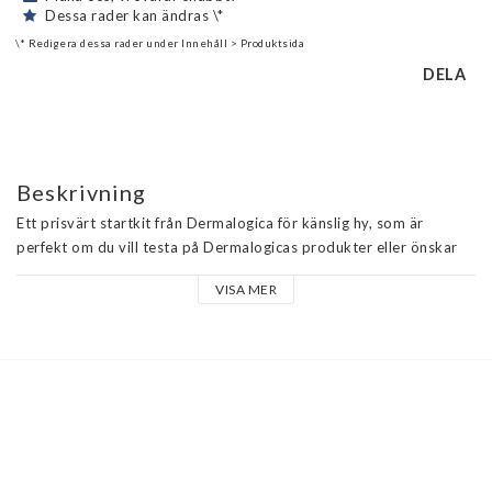
Dessa rader kan ändras \*
\* Redigera dessa rader under Innehåll > Produktsida
DELA
Beskrivning
Ett prisvärt startkit från Dermalogica för känslig hy, som är 
perfekt om du vill testa på Dermalogicas produkter eller önskar 
smidiga resförpackningar att ta med i necessären.
VISA MER
Egenskaper: Ett startkit som innehåller resestorlekar av 
produkterna från Dermalogicas serie UltraCalming för känslig hud. 
Kitet innehåller följande produkter:
Dermalogica UltraCalming Cleanser, 50 ml
En milt rengörande och svalkande gelcreme särskilt utvecklad för 
att lugna känslig hud och dämpa irritationer. Även lämplig för det 
ömtåliga ögonområdet. Rengöringen lyfter skonsamt bort 